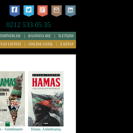
0212 533 05 35
SEMİNERLER
|
BASINDA BİZ
|
İLETİŞİM
İYAT LİSTESİ
|
ONLİNE SATIŞ
|
E KİTAP
 - Anlatilmamis
Hamas, Anlatılmamış