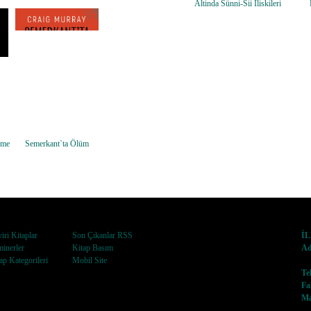
Altinda Sünni-Sii Iliskileri
sme
Semerkant`ta Ölüm
iri Kitaplar
Son Çıkanlar RSS
İ
inerler
Kitap Basım
Ad
ap Kategorileri
Mobil Site
No
Te
Fa
Ma