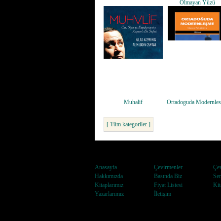
Olmayan Yüzü
Muhalif
Ortadoguda Modernle
[ Tüm kategoriler ]
Anasayfa
Çevirmenler
Çev
Hakkımızda
Basında Biz
Sem
Kitaplarımız
Fiyat Listesi
Kit
Yazarlarımız
İletişim