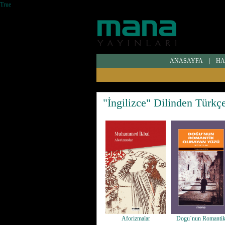
True
ANASAYFA
|
HA
"İngilizce" Dilinden Türkç
Aforizmalar
Dogu`nun Romanti