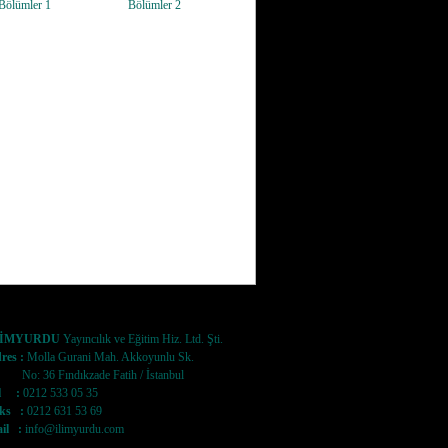
Bölümler 1
Bölümler 2
LİMYURDU
Yayıncılık ve Eğitim Hiz. Ltd. Şti.
res :
Molla Gurani Mah. Akkoyunlu Sk.
: 36 Fındıkzade Fatih / İstanbul
l :
0212 533 05 35
ks :
0212 631 53 69
il :
info@ilimyurdu.com