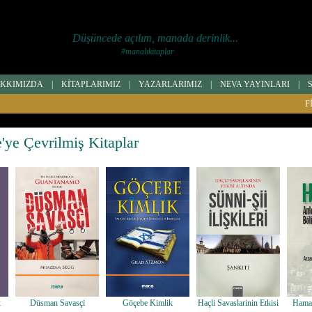
Düşüncede açılım, manada derinlik...
#manalıkitaplar
KKIMIZDA
|
KİTAPLARIMIZ
|
YAZARLARIMIZ
|
NEVA YAYINLARI
|
F
e'ye Çevrilmiş Kitaplar
k
Düsman Savasçi
Göçebe Kimlik
Haçli Savaslarinin Etkisi
Hamas