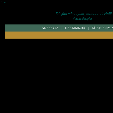
True
Düşüncede açılım, manada derinlik.
#manalıkitaplar
ANASAYFA
|
HAKKIMIZDA
|
KİTAPLARIMI